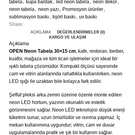
tabela
,
kupa bardak
,
led neon tabela
,
neon dekor
,
neon tabela
,
neon yazı
,
Promosyon ürünler
,
sublimasyon baskı
,
tişört baskı
,
uv baskı
Share:
AÇIKLAMA
DEĞERLENDIRMELER (0)
KARGO VE ULAŞIM
Açıklama
OPEN Neon Tabela 30×15 cm
, kafe, restoran, berber,
kuaför, mağaza ve tüm ticari işletmeler için ideal bir
ışıklı tabela çözümüdür. Kompakt ölçüsü sayesinde
cam ve vitrin alanlarında rahatlıkla kullanılırken, neon
LED ışığı ile uzaktan bile kolayca fark edilir.
Şeffaf pleksi arka zemin üzerine özenle monte edilen
neon LED hortum, yazının okunaklı ve estetik
görünmesini sağlar. Neon LED teknolojisi düşük enerji
tüketimi sunar, uzun ömürlüdür ve ısınma yapmaz. İç
mekan kullanımına uygundur; vitrin, cam ve duvar
uygulamalarında pratik ve şık bir kullanım sağlar.