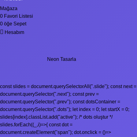
Mağaza
0
Favori Listesi
0
öğe
Sepet
Hesabım
Neon Tasarla
const slides = document.querySelectorAll(".slide"); const next =
document.querySelector(".next"); const prev =
document.querySelector(".prev"); const dotsContainer =
document.querySelector(".dots"); let index = 0; let startX = 0;
slides[index].classList.add("active"); /* dots oluştur */
slides.forEach((_,i)=>{ const dot =
document.createElement("span"); dot.onclick = ()=>