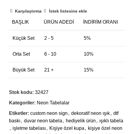
Karşılaştırma
İstek listesine ekle
BAŞLIK
ÜRÜN ADEDI
İNDIRIM ORANI
Küçük Set
2 - 5
5%
Orta Set
6 - 10
10%
Büyük Set
21 +
15%
Stok kodu:
32427
Kategoriler:
Neon Tabelalar
Etiketler:
custom neon sign
,
dekoratif neon ışık
,
dtf
baskı
,
duvar neon tabela
,
hediyelik ürün
,
ışıklı tabela
,
işletme tabelası
,
Kişiye özel kupa
,
kişiye özel neon