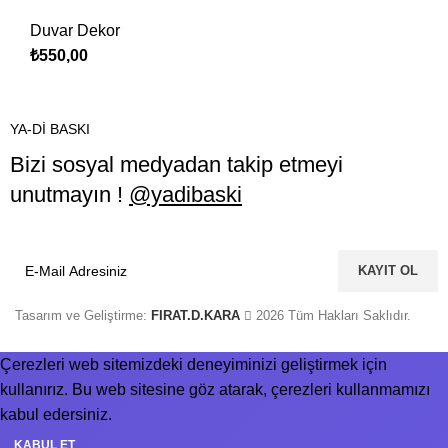
Duvar Dekor
₺
550,00
YA-Dİ BASKI
Bizi sosyal medyadan takip etmeyi
unutmayın !
@yadibaski
Tasarım ve Geliştirme:
FIRAT.D.KARA
2026 Tüm Hakları Saklıdır.
Çerezleri web sitemizdeki deneyiminizi geliştirmek için
kullanırız. Bu web sitesine göz atarak, çerezleri kullanmamızı
kabul edersiniz.
KABUL ET