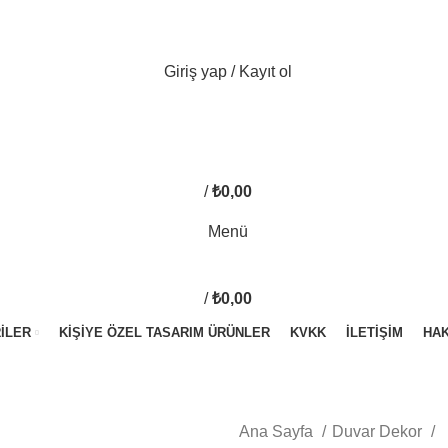
Giriş yap / Kayıt ol
0
/
₺
0,00
0
öğe
Menü
/
₺
0,00
0
öğe
ILER
KIŞIYE ÖZEL TASARIM ÜRÜNLER
KVKK
İLETIŞIM
HAK
Ana Sayfa
Duvar Dekor