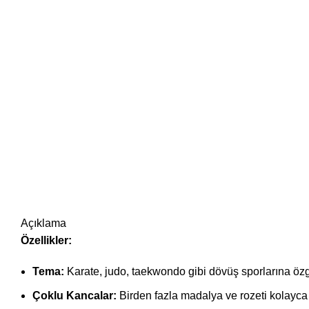
Büyütmek için tıklayın
Açıklama
Özellikler:
Tema:
Karate, judo, taekwondo gibi dövüş sporlarına özgü
Çoklu Kancalar:
Birden fazla madalya ve rozeti kolayca a