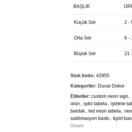
BAŞLIK
ÜR
Küçük Set
2 - 
Orta Set
6 -
Büyük Set
21 
Stok kodu:
42955
Kategoriler:
Duvar Dekor
Etiketler:
custom neon sign
,
ürün
,
ışıklı tabela
,
işletme ta
bardak
,
led neon tabela
,
neo
sublimasyon baskı
,
tişört bas
Share: