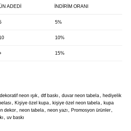
ÜN ADEDI
İNDIRIM ORANI
5
5%
 10
10%
+
15%
dekoratif neon ışık
,
dtf baskı
,
duvar neon tabela
,
hediyelik
belası
,
Kişiye özel kupa
,
kişiye özel neon tabela
,
kupa
n dekor
,
neon tabela
,
neon yazı
,
Promosyon ürünler
,
kı
,
uv baskı